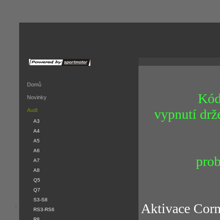
Domů
Kód
Novinky
vypnutí drže
Audi
A3
A4
A5
A6
prob
A7
A8
Q5
Q7
S3-S8
Aktivace Corn
.
RS3-RS6
R8