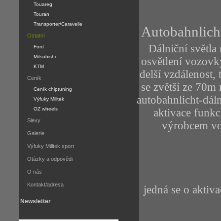
Touareg
Touran
Transporter/Caravelle
Autobahnlicht
Ostatní
Dálniční světla
Ford
Mitsubishi
osvětlení vozovk
KTM
delší vzdálenost, 
Ceník
se zvětší ze 70m 
Ceník chiptuning
autobahnlicht-dáln
Výfuky Milltek
OZ wheels
aktivace funkc
Slevy
výrobcem vo
Galerie
Výfuky Milltek sport
Otázky a odpovědi
O nás
Kontakt/adresa
jedná se o aktiv
Newsletter