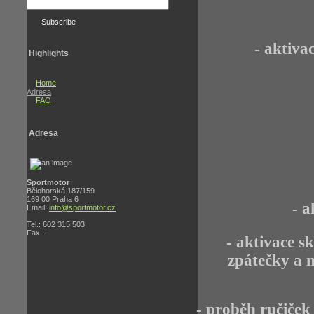
- aktiva
Highlights
Home
Adresa
FAQ
Adresa
Sportmotor
Bělohorská 187/159
169 00 Praha 6
- a
Email:
info@sportmotor.cz
Tel.: 602 315 503
Fax: -
- aktivace s
zpátečky a 
- proběh ručiče