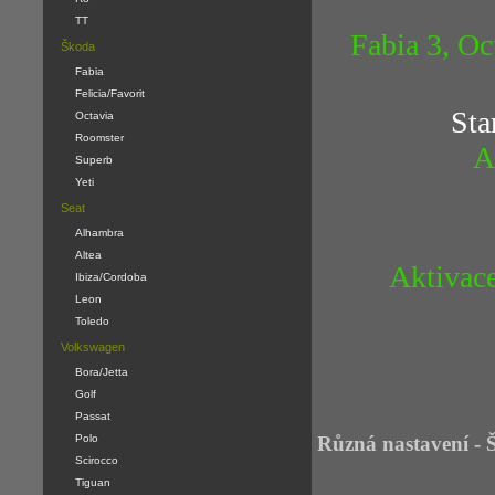
TT
Fabia 3, Oc
Škoda
Fabia
Felicia/Favorit
Sta
Octavia
Roomster
A
Superb
Yeti
Seat
Alhambra
Altea
Aktivac
Ibiza/Cordoba
Leon
Toledo
Volkswagen
Bora/Jetta
Golf
Passat
Polo
Různá nastavení - 
Scirocco
Tiguan