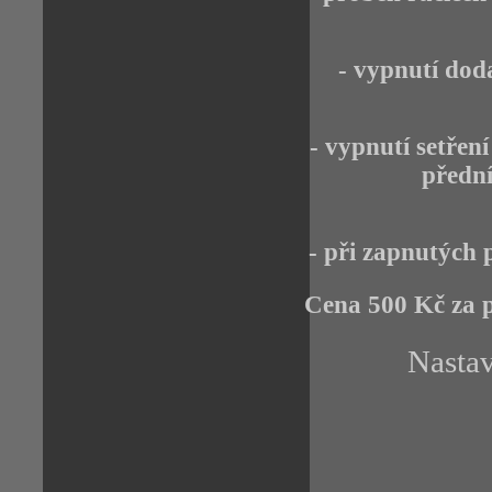
- vypnutí dod
- vypnutí setřen
přední
- při zapnutých 
Cena 500 Kč za 
Nasta