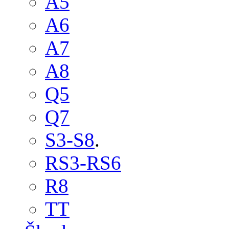
A5
A6
A7
A8
Q5
Q7
S3-S8
.
RS3-RS6
R8
TT