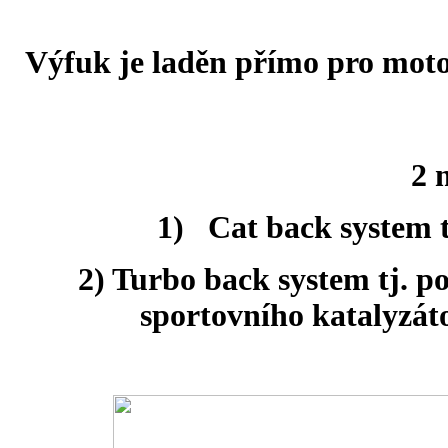
Výfuk je laděn přímo pro moto
2 
1) Cat back system tj
2) Turbo back system tj. p
sportovního katalyzáto