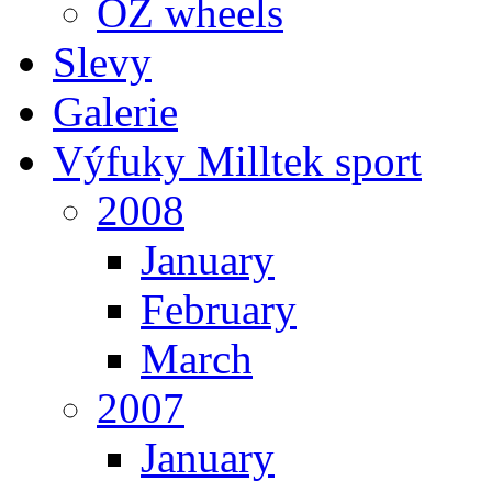
OZ wheels
Slevy
Galerie
Výfuky Milltek sport
2008
January
February
March
2007
January