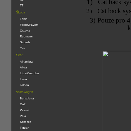
1) Cat back sys
TT
2) Cat back sys
Škoda
3) Pouze pro 4
Fabia
Felicia/Favorit
k
Octavia
Roomster
Superb
Yeti
Seat
Alhambra
Altea
Ibiza/Cordoba
Leon
Toledo
Volkswagen
Bora/Jetta
Golf
Passat
Polo
Scirocco
Tiguan