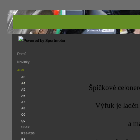
Domů
Novinky
Audi
A3
A4
Špičkové celoner
A5
A6
A7
Výfuk je laděn
A8
Q5
Q7
a má
S3-S8
.
RS3-RS6
R8