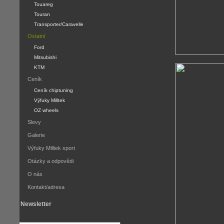
Touareg
Touran
Transporter/Caravelle
Ostatní
Ford
Mitsubishi
KTM
Ceník
Ceník chiptuning
Výfuky Milltek
OZ wheels
Slevy
Galerie
Výfuky Milltek sport
Otázky a odpovědi
O nás
Kontakt/adresa
Newsletter